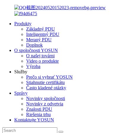
Produkty
Základný PDU
Inteligentný PDU
Meraný PDU
Doplnok
O spoločnosti YOSUN
O našej továrni
Video o produkte
Výroba
Služby
Prečo si vybrať YOSUN
Stiahnutie certifikátu
Často kladené otázky
Správy
Novinky spoločnosti
Novinky z odvetvia
Znalosti PDU
Riešenia trhu
Kontaktujte YOSUN