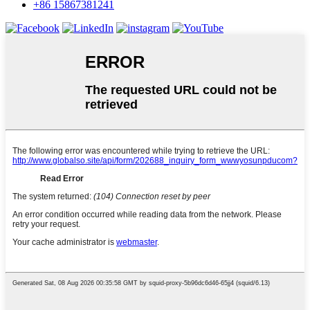
+86 15867381241