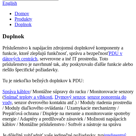
English
Domov
Produkty
Doplnok
Doplnok
Príslušenstvo k napájacím zdrojom
sú doplnkové komponenty a
funkcie, ktoré zlepšujú funkčnosť, správu a bezpečnosť
PDU v
dátových centrách
, serverovne a iné IT prostredia. Toto
príslušenstvo je navrhnuté tak, aby poskytovalo ďalšie funkcie alebo
riešilo špecifické požiadavky.
Tu je niekoľko bežných doplnkov k PDU:
Správa káblov
/ Montážne súpravy do racku / Monitorovacie senzory
(
Snímač teploty a vlhkosti
,
Dymový senzor
,
senzor ponorenia do
vody
, senzor dverového kontaktu atď.) / Moduly riadenia prostredia
/ Moduly diaľkového ovládania / Uzamykacie mechanizmy /
Prepäťová ochrana / Displeje na meranie a monitorovanie spotreby
energie / Adaptéry a predlžovače zásuviek / Možnosti napájacích
káblov / Montážne príslušenstvo / Softvér a nástroje na správu
Je dôležité zohľadniť vaše jedinečné požiadavky, typ
inteligentný