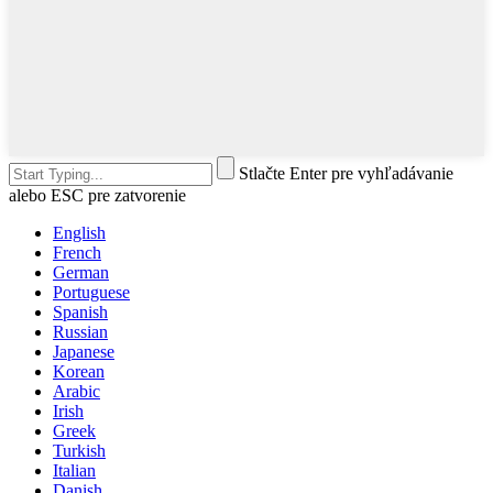
Stlačte Enter pre vyhľadávanie
alebo ESC pre zatvorenie
English
French
German
Portuguese
Spanish
Russian
Japanese
Korean
Arabic
Irish
Greek
Turkish
Italian
Danish