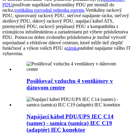
PDU
používate napríklad horizontálny PDU pre montáž do
racku,
vertikálna rozvodná jednotka energie
,
Vertikálny rackový
PDU, spravovaný rackový PDU, sieťové napájanie racku, sieťový
skriňový PDU, dátový rackový PDU, napájací kábel ATS,
priemyselný PDU, rackový prepínaný PDU a kompatibilita s
existujúcou infraštruktúrou a zariadeniami pri výbere príslušenstva
PDU. Pomocou dobre zvoleného príslušenstva je možné vytvoriť
usporiadané a efektívne dátové centrum, ktoré môže tiež zlepšiť
funkčnosť a výkon vašich PDU a
záruka
stabilné napájanie vášho IT
vybavenia.
Posilňovač vzduchu 4 ventilátory v
dátovom centre
Napájací kábel PDU/UPS IEC C14
(samec) - samica (samica) IEC C19
(adaptér) IEC konektor