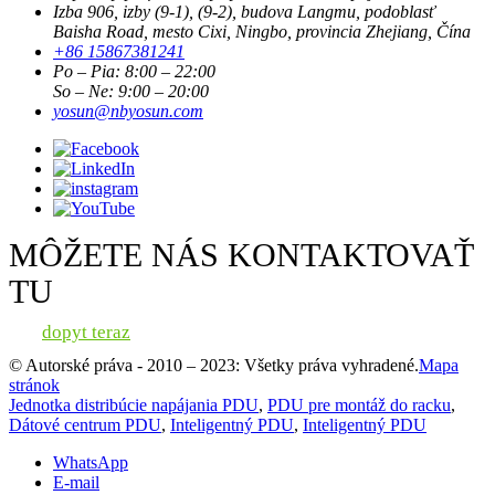
Izba 906, izby (9-1), (9-2), budova Langmu, podoblasť
Baisha Road, mesto Cixi, Ningbo, provincia Zhejiang, Čína
+86 15867381241
Po – Pia: 8:00 – 22:00
So – Ne: 9:00 – 20:00
yosun@nbyosun.com
MÔŽETE NÁS KONTAKTOVAŤ
TU
dopyt teraz
© Autorské práva - 2010 – 2023: Všetky práva vyhradené.
Mapa
stránok
Jednotka distribúcie napájania PDU
,
PDU pre montáž do racku
,
Dátové centrum PDU
,
Inteligentný PDU
,
Inteligentný PDU
WhatsApp
E-mail