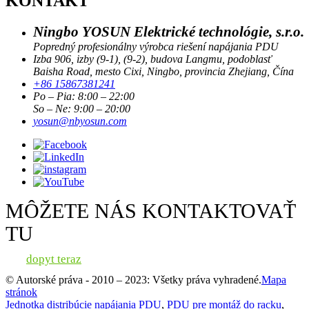
KONTAKT
Ningbo YOSUN Elektrické technológie, s.r.o.
Popredný profesionálny výrobca riešení napájania PDU
Izba 906, izby (9-1), (9-2), budova Langmu, podoblasť
Baisha Road, mesto Cixi, Ningbo, provincia Zhejiang, Čína
+86 15867381241
Po – Pia: 8:00 – 22:00
So – Ne: 9:00 – 20:00
yosun@nbyosun.com
MÔŽETE NÁS KONTAKTOVAŤ
TU
dopyt teraz
© Autorské práva - 2010 – 2023: Všetky práva vyhradené.
Mapa
stránok
Jednotka distribúcie napájania PDU
,
PDU pre montáž do racku
,