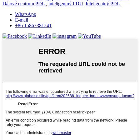
Dátové centrum PDU
,
Inteligentný PDU
,
Inteligentný PDU
WhatsApp
E-mail
+86 15867381241