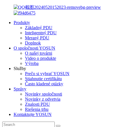
Produkty
Základný PDU
Inteligentný PDU
Meraný PDU
Doplnok
O spoločnosti YOSUN
O našej továrni
Video o produkte
Výroba
Služby
Prečo si vybrať YOSUN
Stiahnutie certifikátu
Často kladené otázky
Správy
Novinky spoločnosti
Novinky z odvetvia
Znalosti PDU
Riešenia trhu
Kontaktujte YOSUN