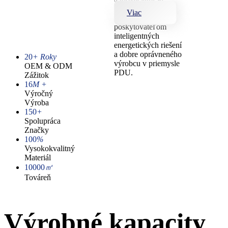
spoločnosť Yosun
Viac
stala popredným
poskytovateľom
inteligentných
energetických riešení
a dobre oprávneného
20
+ Roky
výrobcu v priemysle
OEM & ODM
PDU.
Zážitok
16
M +
Výročný
Výroba
150
+
Spolupráca
Značky
100
%
Vysokokvalitný
Materiál
10000
㎡
Továreň
Výrobné kapacity