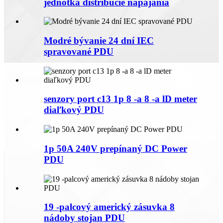
jednotka distribúcie napájania
Modré bývanie 24 dní IEC
spravované PDU
senzory port c13 1p 8 -a 8 -a lD meter
diaľkový PDU
1p 50A 240V prepínaný DC Power
PDU
19 -palcový americký zásuvka 8
nádoby stojan PDU