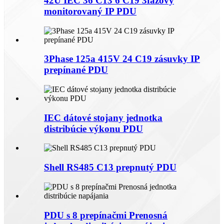
42U IEC 36 C13 6 C19 3fázový
monitorovaný IP PDU
3Phase 125a 415V 24 C19 zásuvky IP
prepínané PDU
IEC dátové stojany jednotka
distribúcie výkonu PDU
Shell RS485 C13 prepnutý PDU
PDU s 8 prepínačmi Prenosná