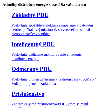
Jednotky distribúcie energie si zaslúžia vašu dôveru
Základný PDU
Poskytnite spoľahlivé elektrické napájanie v dátovom
centre, počítačovej miestnosti, serverovej miestnosti
alebo kdekoľvek v núdzi
Inteligentný PDU
Poskytnite vzdialené monitorovanie a riadenie
distribúcie energie
Odmeraný PDU
Poskytnite úroveň zaťaženia v reálnom čase (v AMPS /
Volts) pripojeného zariadenia
Príslušenstvo
Zahrňte celý rad príslušenstva PDU, ktoré sa majú