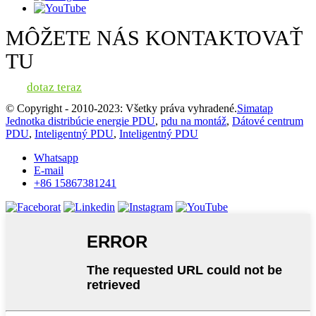
MÔŽETE NÁS KONTAKTOVAŤ
TU
dotaz teraz
© Copyright - 2010-2023: Všetky práva vyhradené.
Simatap
Jednotka distribúcie energie PDU
,
pdu na montáž
,
Dátové centrum
PDU
,
Inteligentný PDU
,
Inteligentný PDU
Whatsapp
E-mail
+86 15867381241