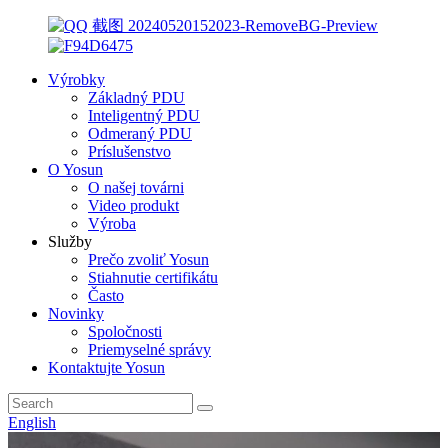
Výrobky
Základný PDU
Inteligentný PDU
Odmeraný PDU
Príslušenstvo
O Yosun
O našej továrni
Video produkt
Výroba
Služby
Prečo zvoliť Yosun
Stiahnutie certifikátu
Často
Novinky
Spoločnosti
Priemyselné správy
Kontaktujte Yosun
English