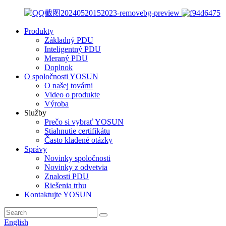
Produkty
Základný PDU
Inteligentný PDU
Meraný PDU
Doplnok
O spoločnosti YOSUN
O našej továrni
Video o produkte
Výroba
Služby
Prečo si vybrať YOSUN
Stiahnutie certifikátu
Často kladené otázky
Správy
Novinky spoločnosti
Novinky z odvetvia
Znalosti PDU
Riešenia trhu
Kontaktujte YOSUN
English