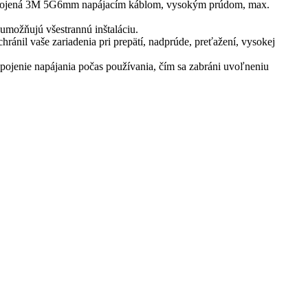
a pripojená 3M 5G6mm napájacím káblom, vysokým prúdom, max.
umožňujú všestrannú inštaláciu.
hránil vaše zariadenia pri prepätí, nadprúde, preťažení, vysokej
jenie napájania počas používania, čím sa zabráni uvoľneniu