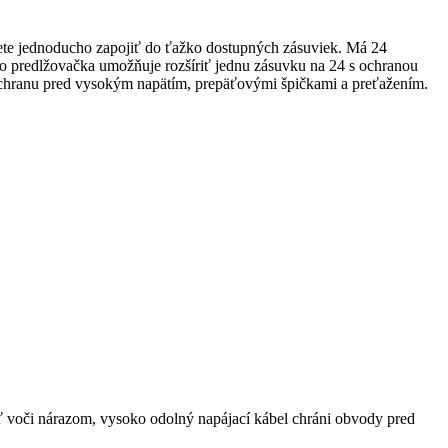
te jednoducho zapojiť do ťažko dostupných zásuviek. Má 24
 predlžovačka umožňuje rozšíriť jednu zásuvku na 24 s ochranou
 ochranu pred vysokým napätím, prepäťovými špičkami a preťažením.
ť voči nárazom, vysoko odolný napájací kábel chráni obvody pred