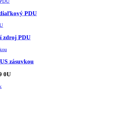
č diaľkový PDU
í zdroj PDU
 US zásuvkou
9 0U