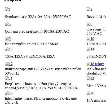
Svorkovnica (≤32A)
10A-32A 125/250VAC
Rozvodná sk
Osvetlený h
Ochrana pred preťažením
10/16A 250VAC
250 V AC
Istič zemného prúdu
C10/16/32/63A
1P istič
C10/
100A/125A 3P istič
C100A/125A
2P istič
C10/
Indikátor napájania
125 V/250 V striedavého prúdu
Indikátor na
50/60 Hz
chodu
125 V/
Prepäťová ochrana s možnosťou výmeny za
Merač V/A s
chodu
4,5 kA/6,5 kA/10 kA 250 V AC 50/60 Hz
Inteligentný merač PDU pre
monitor a ovládanie
10A univerz
zásuviek