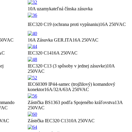
10A uzamykateľná čínska zásuvka
IEC320 C19 (ochrana proti vypínaniu)
16A 250VAC
250VAC
16A Zásuvka GER.ITA
16A 250VAC
AC
IEC320 C14
16A 250VAC
ej
IEC320 C13 (3 spôsoby v jednej zásuvke)
10A
250VAC
IEC60309 IP44-samec (trojžilový) komandový
konektor
16A/32A/63A 250VAC
ommando
Zástrčka BS1363 podľa Spojeného kráľovstva
13A
0VAC
250VAC
0VAC
Zástrčka IEC320 C13
10A 250VAC