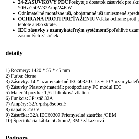
24-ZÁSUVKOVÝ PDU
Poskytuje dostatok zásuviek pre s
50Hz/250V/32Amp/24KW.
Odnímateľné montážne uši, obojstranné uši umiestnené spred
OCHRANA PROTI PREŤAŽENIU
Vďaka ochrane proti pr
teplote alebo skrate.
IEC zásuvky s uzamykateľným systémom
Spoľahlivé uzam
zasunutých zástrčiek.
detaily
1) Rozmery: 1420 * 55 * 45 mm
2) Farba: čierna
3) Zásuvky: 14 * uzamykateľné IEC60320 C13 + 10 * uzamykate
4) Zásuvky Plastový materiál: protipožiarny PC modul IEC
5) Materiál puzdra: 1,5U hliníková zliatina
6) Funkcia: 3P istič 32A
7) Ampéry: 32A /prispôsobené
8) napätie: 250 V
9) Zástrčka: 32A IEC60309 Priemyselná zástrčka /OEM
10) Špecifikácia kábla: 5G6mm2, 3M / zákazková
Podpora