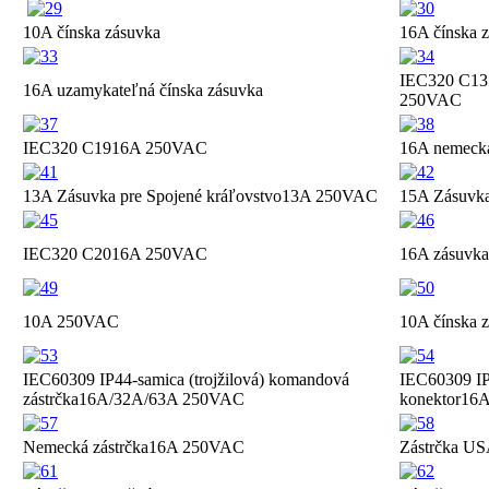
10A čínska zásuvka
16A čínska 
IEC320 C13 (
16A uzamykateľná čínska zásuvka
250VAC
IEC320 C19
16A 250VAC
16A nemeck
13A Zásuvka pre Spojené kráľovstvo
13A 250VAC
15A Zásuvk
IEC320 C20
16A 250VAC
16A zásuvk
10A 250VAC
10A čínska z
IEC60309 IP44-samica (trojžilová) komandová
IEC60309 IP
zástrčka
16A/32A/63A 250VAC
konektor
16A
Nemecká zástrčka
16A 250VAC
Zástrčka U