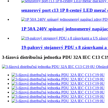
senzorový port c13 1P 8-cestný LED mera
1P 50A 240V spínaný jednosmerný napájac
19-palcový stojanový PDU s 8 zásuvkami a
3-fázová distribučná jednotka PDU 32A IEC C13 C1