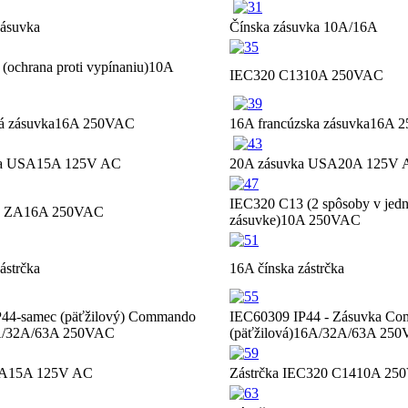
zásuvka
Čínska zásuvka 10A/16A
ochrana proti vypínaniu)
10A
IEC320 C13
10A 250VAC
á zásuvka
16A 250VAC
16A francúzska zásuvka
16A 
a USA
15A 125V AC
20A zásuvka USA
20A 125V 
IEC320 C13 (2 spôsoby v jedn
a ZA
16A 250VAC
zásuvke)
10A 250VAC
ástrčka
16A čínska zástrčka
44-samec (päťžilový) Commando
IEC60309 IP44 - Zásuvka C
/32A/63A 250VAC
(päťžilová)
16A/32A/63A 25
SA
15A 125V AC
Zástrčka IEC320 C14
10A 25