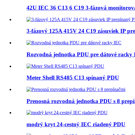
42U IEC 36 C13 6 C19 3-fázová monitoro
3-fázový 125A 415V 24 C19 zásuviek IP p
Rozvodná jednotka PDU pre dátové racky
Meter Shell RS485 C13 spínaný PDU
Prenosná rozvodná jednotka PDU s 8 prep
modrý kryt 24-cestný IEC riadený PDU