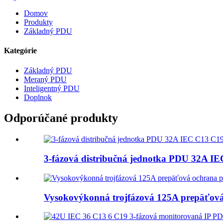
Domov
Produkty
Základný PDU
Kategórie
Základný PDU
Meraný PDU
Inteligentný PDU
Doplnok
Odporúčané produkty
3-fázová distribučná jednotka PDU 32A I
Vysokovýkonná trojfázová 125A prepäťov