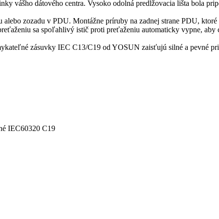
krinky vášho dátového centra. Vysoko odolná predlžovacia lišta bol
u alebo zozadu v PDU. Montážne príruby na zadnej strane PDU, ktoré 
eťaženiu sa spoľahlivý istič proti preťaženiu automaticky vypne, aby c
ykateľné zásuvky IEC C13/C19 od YOSUN zaisťujú silné a pevné pripo
ľné IEC60320 C19