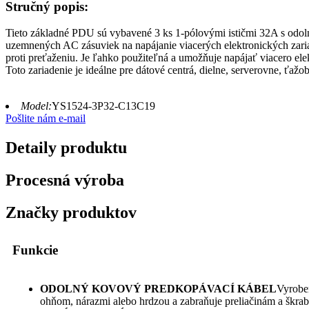
Stručný popis:
Tieto základné PDU sú vybavené 3 ks 1-pólovými ističmi 32A s odo
uzemnených AC zásuviek na napájanie viacerých elektronických zari
proti preťaženiu. Je ľahko použiteľná a umožňuje napájať viacero e
Toto zariadenie je ideálne pre dátové centrá, dielne, serverovne, ťažo
Model:
YS1524-3P32-C13C19
Pošlite nám e-mail
Detaily produktu
Procesná výroba
Značky produktov
Funkcie
ODOLNÝ KOVOVÝ PREDKOPÁVACÍ KÁBEL
Vyroben
ohňom, nárazmi alebo hrdzou a zabraňuje preliačinám a škra