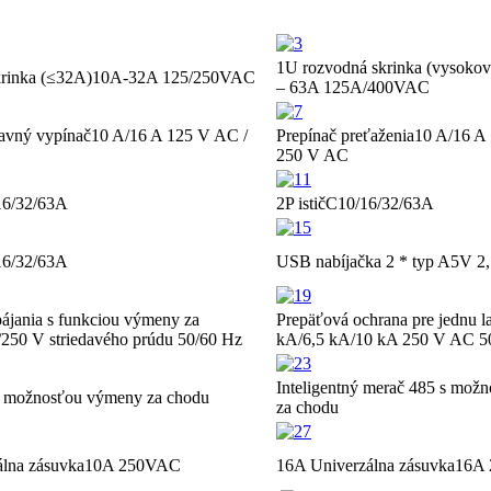
1U rozvodná skrinka (vysoko
rinka (≤32A)
10A-32A 125/250VAC
– 63A 125A/400VAC
lavný vypínač
10 A/16 A 125 V AC /
Prepínač preťaženia
10 A/16 A
250 V AC
16/32/63A
2P istič
C10/16/32/63A
16/32/63A
USB nabíjačka 2 * typ A
5V 2
pájania s funkciou výmeny za
Prepäťová ochrana pre jednu 
250 V striedavého prúdu 50/60 Hz
kA/6,5 kA/10 kA 250 V AC 5
Inteligentný merač 485 s mož
 možnosťou výmeny za chodu
za chodu
álna zásuvka
10A 250VAC
16A Univerzálna zásuvka
16A