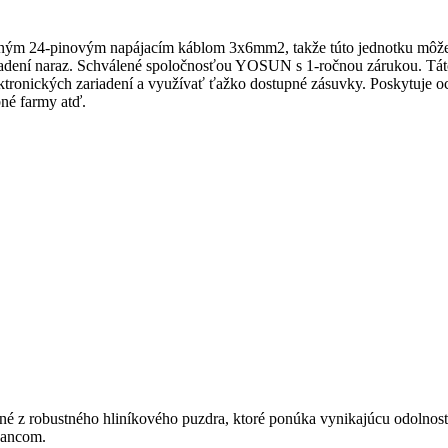
lným 24-pinovým napájacím káblom 3x6mm2, takže túto jednotku môže
adení naraz. Schválené spoločnosťou YOSUN s 1-ročnou zárukou. Táto
lektronických zariadení a využívať ťažko dostupné zásuvky. Poskytuje
bné farmy atď.
é z robustného hliníkového puzdra, ktoré ponúka vynikajúcu odolnos
bancom.