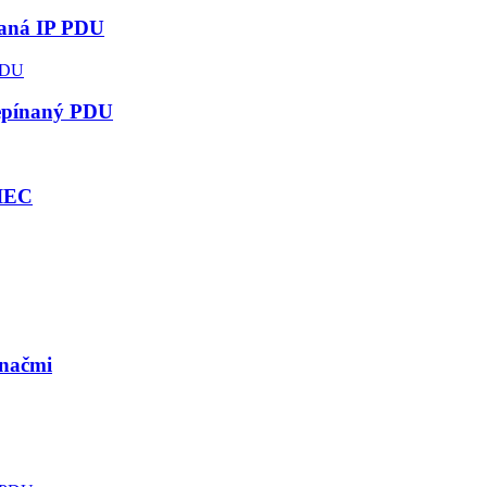
vaná IP PDU
repínaný PDU
 IEC
ínačmi