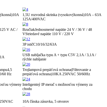
výkonná)
10A
1,5U rozvodná skrinka (vysokovýkonná)
10A – 63A
125A/400VAC
 125 V AC /
Bzučiak
Jednosmerné napätie 24 V / 36 V / 48
V
Striedavé napätie 110 V / 220 V
3P istič
C10/16/32/63A
USB nabíjačka typu A + typu C
5V 2,1A / 3,1A /
,1A
rýchle nabíjanie
lampu
4,5
Trojlampová prepäťová ochrana
(Filtrovanie a
0/60 Hz
prepäťová ochrana)
10KA 250VAC 50/60Hz
nosťou výmeny
Inteligentný IP merač s možnosťou výmeny za
chodu
 250VAC
10A čínska zásuvka, 5 otvorov