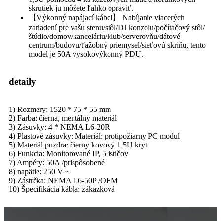
skrutiek ju môžete ľahko opraviť.
【Výkonný napájací kábel】 Nabíjanie viacerých
zariadení pre vašu stenu/stôl/DJ konzolu/počítačový stôl/
štúdio/domov/kanceláriu/klub/serverovňu/dátové
centrum/budovu/ťažobný priemysel/sieťovú skriňu, tento
model je 50A vysokovýkonný PDU.
detaily
1) Rozmery: 1520 * 75 * 55 mm
2) Farba: čierna, mentálny materiál
3) Zásuvky: 4 * NEMA L6-20R
4) Plastové zásuvky: Materiál: protipožiarny PC modul
5) Materiál puzdra: čierny kovový 1,5U kryt
6) Funkcia: Monitorované IP, 5 ističov
7) Ampéry: 50A /prispôsobené
8) napätie: 250 V ~
9) Zástrčka: NEMA L6-50P /OEM
10) Špecifikácia kábla: zákazková