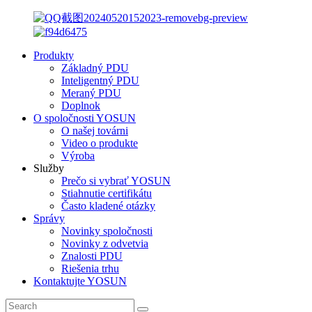
Produkty
Základný PDU
Inteligentný PDU
Meraný PDU
Doplnok
O spoločnosti YOSUN
O našej továrni
Video o produkte
Výroba
Služby
Prečo si vybrať YOSUN
Stiahnutie certifikátu
Často kladené otázky
Správy
Novinky spoločnosti
Novinky z odvetvia
Znalosti PDU
Riešenia trhu
Kontaktujte YOSUN