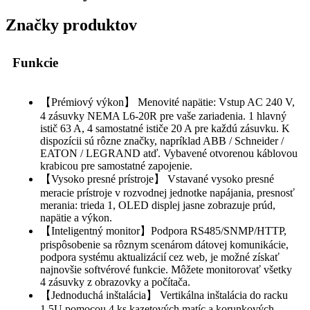
Značky produktov
Funkcie
【Prémiový výkon】 Menovité napätie: Vstup AC 240 V,
4 zásuvky NEMA L6-20R pre vaše zariadenia. 1 hlavný
istič 63 A, 4 samostatné ističe 20 A pre každú zásuvku. K
dispozícii sú rôzne značky, napríklad ABB / Schneider /
EATON / LEGRAND atď. Vybavené otvorenou káblovou
krabicou pre samostatné zapojenie.
【Vysoko presné prístroje】 Vstavané vysoko presné
meracie prístroje v rozvodnej jednotke napájania, presnosť
merania: trieda 1, OLED displej jasne zobrazuje prúd,
napätie a výkon.
【Inteligentný monitor】Podpora RS485/SNMP/HTTP,
prispôsobenie sa rôznym scenárom dátovej komunikácie,
podpora systému aktualizácií cez web, je možné získať
najnovšie softvérové ​​funkcie. Môžete monitorovať všetky
4 zásuvky z obrazovky a počítača.
【Jednoduchá inštalácia】 Vertikálna inštalácia do racku
1,5U pomocou 4 ks kazetových matíc a korunkových