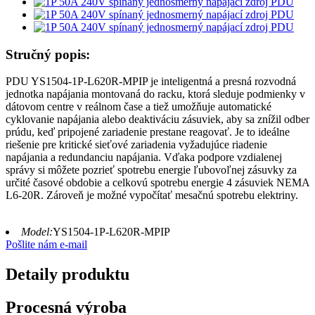
Stručný popis:
PDU YS1504-1P-L620R-MPIP je inteligentná a presná rozvodná
jednotka napájania montovaná do racku, ktorá sleduje podmienky v
dátovom centre v reálnom čase a tiež umožňuje automatické
cyklovanie napájania alebo deaktiváciu zásuviek, aby sa znížil odber
prúdu, keď pripojené zariadenie prestane reagovať. Je to ideálne
riešenie pre kritické sieťové zariadenia vyžadujúce riadenie
napájania a redundanciu napájania. Vďaka podpore vzdialenej
správy si môžete pozrieť spotrebu energie ľubovoľnej zásuvky za
určité časové obdobie a celkovú spotrebu energie 4 zásuviek NEMA
L6-20R. Zároveň je možné vypočítať mesačnú spotrebu elektriny.
Model:
YS1504-1P-L620R-MPIP
Pošlite nám e-mail
Detaily produktu
Procesná výroba