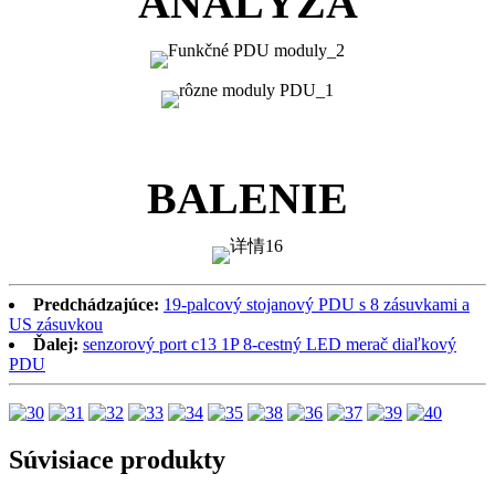
ANALÝZA
BALENIE
Predchádzajúce:
19-palcový stojanový PDU s 8 zásuvkami a
US zásuvkou
Ďalej:
senzorový port c13 1P 8-cestný LED merač diaľkový
PDU
Súvisiace produkty