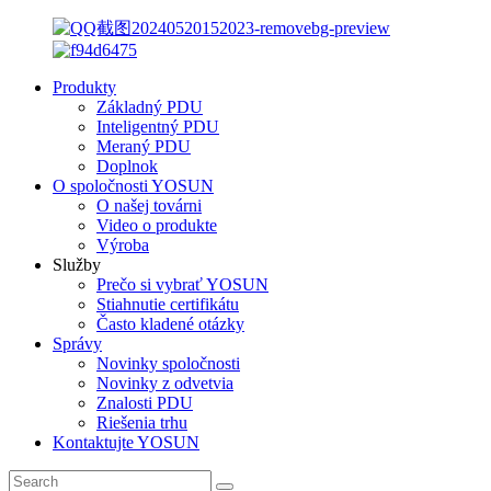
Produkty
Základný PDU
Inteligentný PDU
Meraný PDU
Doplnok
O spoločnosti YOSUN
O našej továrni
Video o produkte
Výroba
Služby
Prečo si vybrať YOSUN
Stiahnutie certifikátu
Často kladené otázky
Správy
Novinky spoločnosti
Novinky z odvetvia
Znalosti PDU
Riešenia trhu
Kontaktujte YOSUN