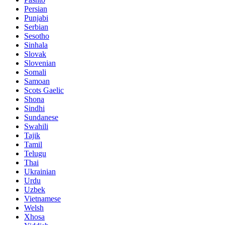
Persian
Punjabi
Serbian
Sesotho
Sinhala
Slovak
Slovenian
Somali
Samoan
Scots Gaelic
Shona
Sindhi
Sundanese
Swahili
Tajik
Tamil
Telugu
Thai
Ukrainian
Urdu
Uzbek
Vietnamese
Welsh
Xhosa