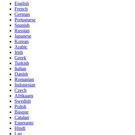
English
French
German
Portuguese
Spanish
Russian
Japanese
Korean
Arabic
Irish
Greek
Turkish
Italian
Danish
Romanian
Indonesian
Czech
Afrikaans
Swedish
Polish
Basque
Catalan
Esperanto
Hindi
Lao