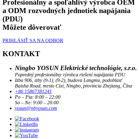
Profesionálny a spoľahlivý výrobca OEM
a ODM rozvodných jednotiek napájania
(PDU)
Môžete dôverovať
PRIHLÁSIŤ SA NA ODBOR
KONTAKT
Ningbo YOSUN Elektrické technológie, s.r.o.
Popredný profesionálny výrobca riešení napájania PDU
Izba 906, izby (9-1), (9-2), budova Langmu, podoblasť
Baisha Road, mesto Cixi, Ningbo, provincia Zhejiang, Čína
+86 15867381241
Po – Pia: 8:00 – 22:00
So – Ne: 9:00 – 20:00
yosun@nbyosun.com