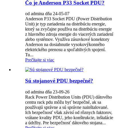
Čo je Anderson P33 Socket PDU?
od admina dňa 24-05-07
Anderson P33 Socket PDU (Power Distribution
Unit) je typ zariadenia na distribúciu energie,
ktorý sa zvyčajne používa na distribúciu energie
z hlavného zdroja energie do viacerých zariadení
alebo systémov. Využíva zásuvkové konektory
Anderson na dosiahnutie vysokovýkonného
elektrického prenosu a spoľahlivých spojení.
Tu...
Prečítajte si viac
Sú stojanové PDU bezpečné?
od admina dňa 23-09-26
Rack Power Distribution Units (PDU) dátového
centra rack pdu môžu byť bezpečné, ak sa
používajú správne a sú správne nainštalované.
Ich bezpečnosť však závisí od rôznych faktorov,
vrátane kvality PDU, jeho konštrukcie, inštalácie
a údržby. Pre bezpečnosť dátového stojana...
Prečítajte si viac