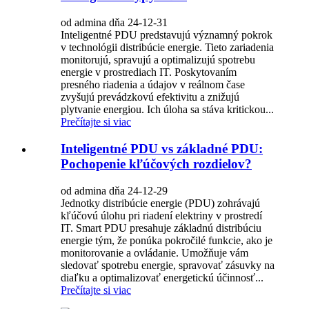
od admina dňa 24-12-31
Inteligentné PDU predstavujú významný pokrok
v technológii distribúcie energie. Tieto zariadenia
monitorujú, spravujú a optimalizujú spotrebu
energie v prostrediach IT. Poskytovaním
presného riadenia a údajov v reálnom čase
zvyšujú prevádzkovú efektivitu a znižujú
plytvanie energiou. Ich úloha sa stáva kritickou...
Prečítajte si viac
Inteligentné PDU vs základné PDU:
Pochopenie kľúčových rozdielov?
od admina dňa 24-12-29
Jednotky distribúcie energie (PDU) zohrávajú
kľúčovú úlohu pri riadení elektriny v prostredí
IT. Smart PDU presahuje základnú distribúciu
energie tým, že ponúka pokročilé funkcie, ako je
monitorovanie a ovládanie. Umožňuje vám
sledovať spotrebu energie, spravovať zásuvky na
diaľku a optimalizovať energetickú účinnosť...
Prečítajte si viac