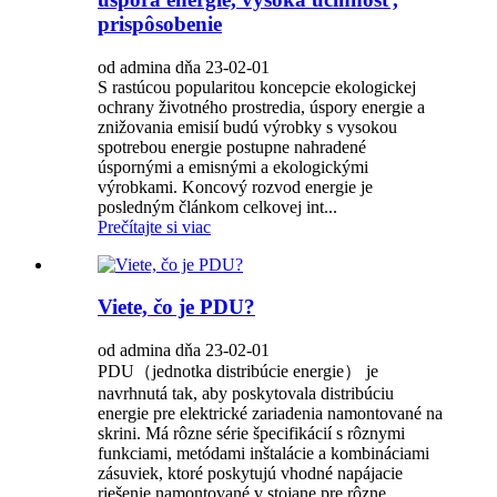
prispôsobenie
od admina dňa 23-02-01
S rastúcou popularitou koncepcie ekologickej
ochrany životného prostredia, úspory energie a
znižovania emisií budú výrobky s vysokou
spotrebou energie postupne nahradené
úspornými a emisnými a ekologickými
výrobkami. Koncový rozvod energie je
posledným článkom celkovej int...
Prečítajte si viac
Viete, čo je PDU?
od admina dňa 23-02-01
PDU（jednotka distribúcie energie） je
navrhnutá tak, aby poskytovala distribúciu
energie pre elektrické zariadenia namontované na
skrini. Má rôzne série špecifikácií s rôznymi
funkciami, metódami inštalácie a kombináciami
zásuviek, ktoré poskytujú vhodné napájacie
riešenie namontované v stojane pre rôzne