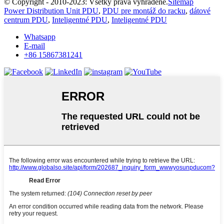
© Copyright - 2010-2023: Všetky práva vyhradené.
Sitemap
Power Distribution Unit PDU
,
PDU pre montáž do racku
,
dátové
centrum PDU
,
Inteligentné PDU
,
Inteligentné PDU
Whatsapp
E-mail
+86 15867381241