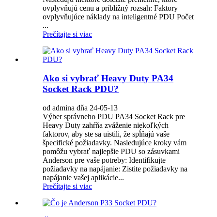
ovplyvňujú cenu a približný rozsah: Faktory
ovplyvňujúce náklady na inteligentné PDU Počet
...
Prečítajte si viac
Ako si vybrať Heavy Duty PA34
Socket Rack PDU?
od admina dňa 24-05-13
Výber správneho PDU PA34 Socket Rack pre
Heavy Duty zahŕňa zváženie niekoľkých
faktorov, aby ste sa uistili, že spĺňajú vaše
špecifické požiadavky. Nasledujúce kroky vám
pomôžu vybrať najlepšie PDU so zásuvkami
Anderson pre vaše potreby: Identifikujte
požiadavky na napájanie: Zistite požiadavky na
napájanie vašej aplikácie...
Prečítajte si viac