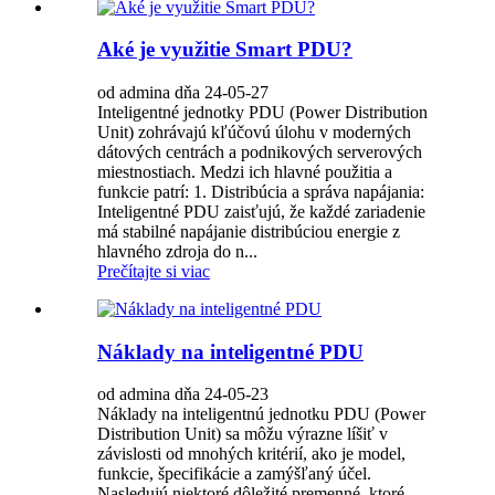
Aké je využitie Smart PDU?
od admina dňa 24-05-27
Inteligentné jednotky PDU (Power Distribution
Unit) zohrávajú kľúčovú úlohu v moderných
dátových centrách a podnikových serverových
miestnostiach. Medzi ich hlavné použitia a
funkcie patrí: 1. Distribúcia a správa napájania:
Inteligentné PDU zaisťujú, že každé zariadenie
má stabilné napájanie distribúciou energie z
hlavného zdroja do n...
Prečítajte si viac
Náklady na inteligentné PDU
od admina dňa 24-05-23
Náklady na inteligentnú jednotku PDU (Power
Distribution Unit) sa môžu výrazne líšiť v
závislosti od mnohých kritérií, ako je model,
funkcie, špecifikácie a zamýšľaný účel.
Nasledujú niektoré dôležité premenné, ktoré