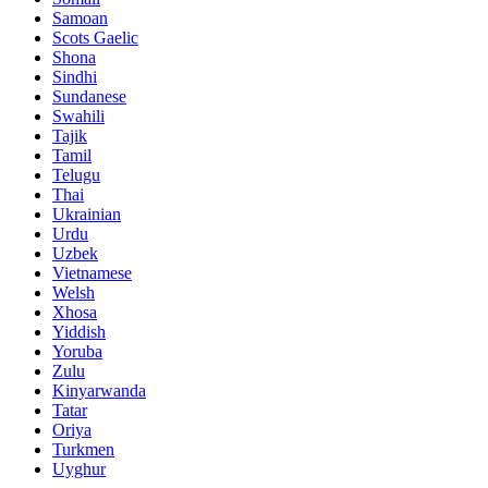
Samoan
Scots Gaelic
Shona
Sindhi
Sundanese
Swahili
Tajik
Tamil
Telugu
Thai
Ukrainian
Urdu
Uzbek
Vietnamese
Welsh
Xhosa
Yiddish
Yoruba
Zulu
Kinyarwanda
Tatar
Oriya
Turkmen
Uyghur