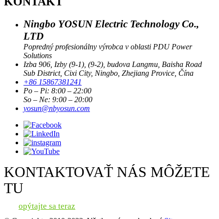
KONTAKT
Ningbo YOSUN Electric Technology Co.,
LTD
Popredný profesionálny výrobca v oblasti PDU Power
Solutions
Izba 906, Izby (9-1), (9-2), budova Langmu, Baisha Road
Sub District, Cixi City, Ningbo, Zhejiang Provice, Čína
+86 15867381241
Po – Pi: 8:00 – 22:00
So – Ne: 9:00 – 20:00
yosun@nbyosun.com
KONTAKTOVAŤ NÁS MÔŽETE
TU
opýtajte sa teraz