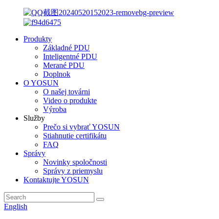
Produkty
Základné PDU
Inteligentné PDU
Merané PDU
Doplnok
O YOSUN
O našej továrni
Video o produkte
Výroba
Služby
Prečo si vybrať YOSUN
Stiahnutie certifikátu
FAQ
Správy
Novinky spoločnosti
Správy z priemyslu
Kontaktujte YOSUN
English