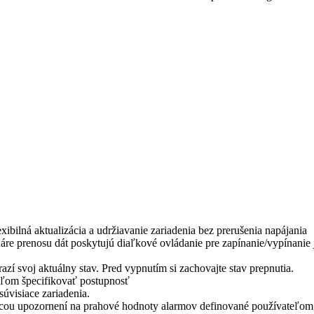
ibilná aktualizácia a udržiavanie zariadenia bez prerušenia napájania
re prenosu dát poskytujú diaľkové ovládanie pre zapínanie/vypínanie 
azí svoj aktuálny stav. Pred vypnutím si zachovajte stav prepnutia.
eľom špecifikovať postupnosť
súvisiace zariadenia.
cou upozornení na prahové hodnoty alarmov definované používateľom,