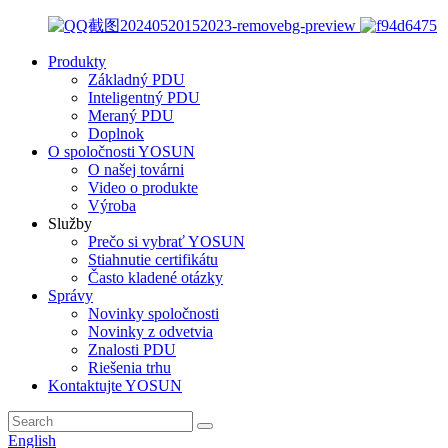
Produkty
Základný PDU
Inteligentný PDU
Meraný PDU
Doplnok
O spoločnosti YOSUN
O našej továrni
Video o produkte
Výroba
Služby
Prečo si vybrať YOSUN
Stiahnutie certifikátu
Často kladené otázky
Správy
Novinky spoločnosti
Novinky z odvetvia
Znalosti PDU
Riešenia trhu
Kontaktujte YOSUN
English