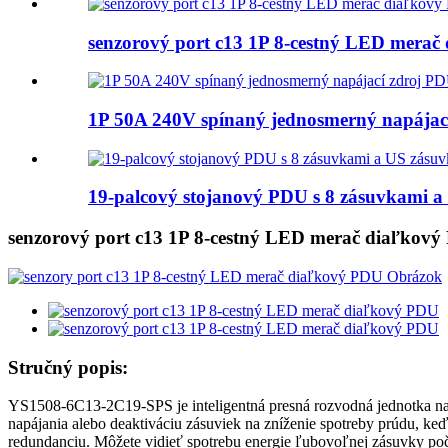
senzorový port c13 1P 8-cestný LED mera
1P 50A 240V spínaný jednosmerný napájac
19-palcový stojanový PDU s 8 zásuvkami a
senzorový port c13 1P 8-cestný LED merač diaľkov
Stručný popis:
YS1508-6C13-2C19-SPS je inteligentná presná rozvodná jednotka nap
napájania alebo deaktiváciu zásuviek na zníženie spotreby prúdu, keď p
redundanciu. Môžete vidieť spotrebu energie ľubovoľnej zásuvky poč