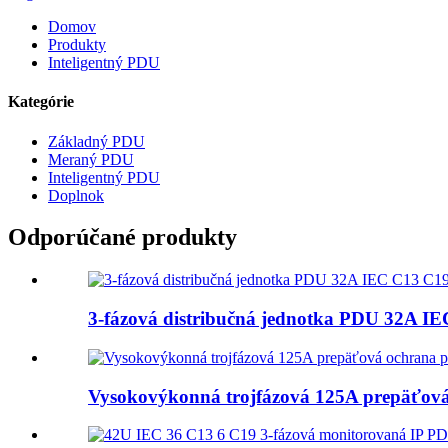
Domov
Produkty
Inteligentný PDU
Kategórie
Základný PDU
Meraný PDU
Inteligentný PDU
Doplnok
Odporúčané produkty
3-fázová distribučná jednotka PDU 32A I
Vysokovýkonná trojfázová 125A prepäťov