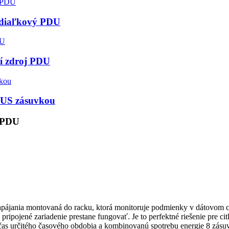
č diaľkový PDU
í zdroj PDU
 US zásuvkou
ý PDU
ájania montovaná do racku, ktorá monitoruje podmienky v dátovom ce
ripojené zariadenie prestane fungovať. Je to perfektné riešenie pre citl
as určitého časového obdobia a kombinovanú spotrebu energie 8 zásuv