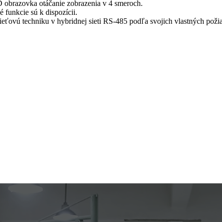
CD obrazovka otáčanie zobrazenia v 4 smeroch.
​funkcie sú k dispozícii.
ťovú techniku ​​v hybridnej sieti RS-485 podľa svojich vlastných poži