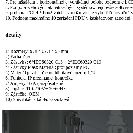
7. Pre inštaláciu v horizontálnej aj vertikálnej polohe podporuje L
8. Podpora webových aktualizačných systémov, najnovšie softvérové ​
9. podpora TCP/IP. Používatelia si môžu voľne vybrať ľubovoľnú sie
10. Podpora maximálne 10 zariadení PDU v kaskádovom zapojení
detaily
1) Rozmery: 978 * 62,3 * 55 mm
2) Farba: čierna
3) Zásuvky: 6*IEC60320 C13 + 2*IEC60320 C19
4) Zásuvky Plast: Materiál: protipožiarny PC
5) Materiál puzdra: čierne hliníkové puzdro 1,5U
6) Funkcia: IP prepínanie, kontrolka
7) Ampéry: 32A /prispôsobené
8) napätie: 110-250V~ 50/60Hz
9) Zástrčka: OEM
10) Špecifikácia kábla: zákazková