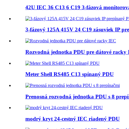
42U IEC 36 C13 6 C19 3-fázová monitoro
3-fázový 125A 415V 24 C19 zásuviek IP p
Rozvodná jednotka PDU pre dátové racky
Meter Shell RS485 C13 spínaný PDU
Prenosná rozvodná jednotka PDU s 8 prep
modrý kryt 24-cestný IEC riadený PDU