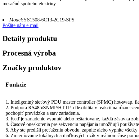
mesačnú spotrebu elektriny.
Model:
YS1508-6C13-2C19-SPS
Pošlite nám e-mail
Detaily produktu
Procesná výroba
Značky produktov
Funkcie
1. Inteligentný sieťový PDU master controller (SPMC) hot-swap, flex
2. Podpora RS485/SNMP/HTTP a flexibilita v reakcii na rôzne scená
pochopiť prevádzku a stav zariadenia.
3. Keď je zariadenie vypnuté alebo reštartované, každá zásuvka zobr
4. Časové oneskorenia pre sekvenciu napájania umožňujú používat
5. Aby ste predišli preťaženiu obvodu, zapnite alebo vypnite všetky 
6. Zmierňovanie lokálnych a diaľkových rizík v reálnom čase pomo